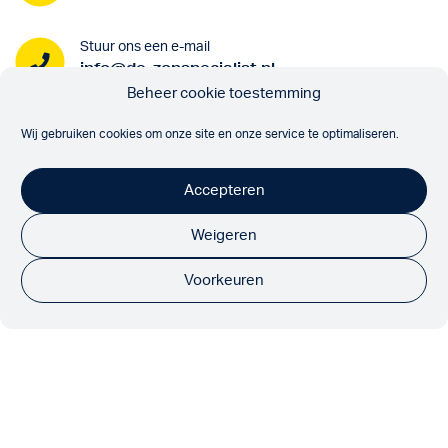
Stuur ons een e-mail
info@de-zonspecialist.nl
Beheer cookie toestemming
Onze partners
Wij gebruiken cookies om onze site en onze service te optimaliseren.
Accepteren
Weigeren
Volg ons
Voorkeuren
© 2026 De Zonspecialist
Algemene voorwaarden
Privacyverklaring
Realisatie door:
Inkoppers