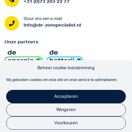
+31 (0)73 203 22 77
Stuur ons een e-mail
info@de-zonspecialist.nl
Onze partners
Beheer cookie toestemming
Volg ons
Wij gebruiken cookies om onze site en onze service te optimaliseren.
Accepteren
Weigeren
Voorkeuren
© 2026 De Zonspecialist
Algemene voorwaarden
Privacyverklaring
Realisatie door:
Inkoppers